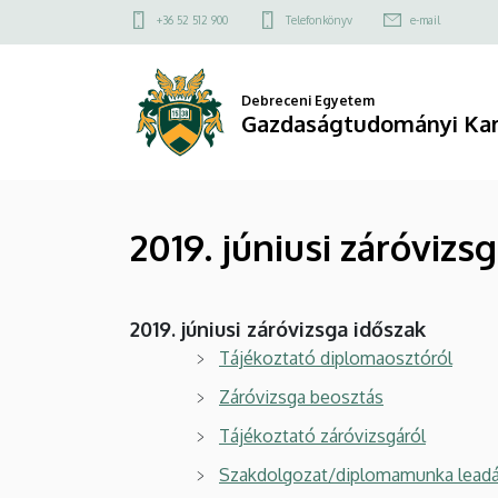
2019.
Ugrás
Felső
+36 52 512 900
Telefonkönyv
e-mail
a
kapcsolat
júniusi
tartalomra
menü
záróvizsga
Debreceni Egyetem
Gazdaságtudományi Ka
időszak
|
2019. júniusi záróvizs
Gazdaságtudományi
Kar
2019. júniusi záróvizsga időszak
Tájékoztató diplomaosztóról
Záróvizsga beosztás
Tájékoztató záróvizsgáról
Szakdolgozat/diplomamunka leadás