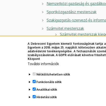
Nemzetközi gazdaság és gazdálko
Sportközgazdász mesterszak
Szakigazgatás-szervező és inform
Számvitel mesterszak
Számvitel mesterszak kieg
A Debreceni Egyetem kiemelt fontosságúnak tartja a
Vállalkozásfejlesztés mesterszak
Egyetem a 2018. május 25. napjától kötelezően alkalm
adatvédelmi tevékenységébe. A felhasználók személ
Vezetés és szervezés mesterszak
szabályozásoknak. A GDPR előírásait követve frissítet
Központ
Vidékfejlesztés mesterszak
További információk
MA in International Economy and 
Nélkülözhetetlen sütik
Master of Business Administratio
Funkcionális sütik
Rural Development Engineering
Analitikai sütik
Hirdetési sütik
Legutóbbi frissítés:
2022. 08. 01. 17:55