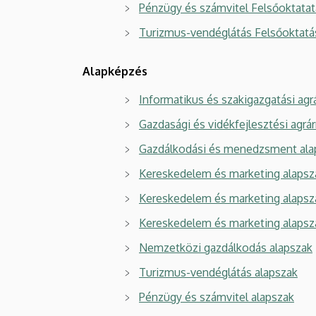
Pénzügy és számvitel Felsőoktata
Turizmus-vendéglátás Felsőoktatá
Alapképzés
Informatikus és szakigazgatási ag
Gazdasági és vidékfejlesztési agrá
Gazdálkodási és menedzsment ala
Kereskedelem és marketing alapszak
Kereskedelem és marketing alapszak
Kereskedelem és marketing alapsza
Nemzetközi gazdálkodás alapszak
Turizmus-vendéglátás alapszak
Pénzügy és számvitel alapszak