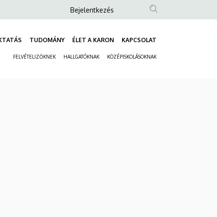
Anonim
Bejelentkezés
Felhasználói
fiók
KTATÁS
TUDOMÁNY
ÉLET A KARON
KAPCSOLAT
Fő
menüje
FELVÉTELIZŐKNEK
HALLGATÓKNAK
KÖZÉPISKOLÁSOKNAK
navigáció
Másodlagos
navigáció