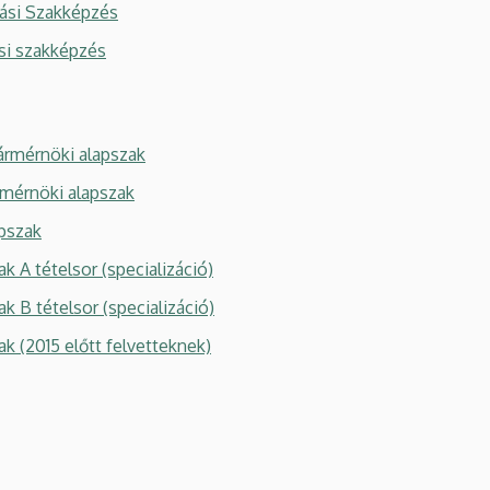
tási Szakképzés
si szakképzés
rármérnöki alapszak
rmérnöki alapszak
pszak
 A tételsor (specializáció)
 B tételsor (specializáció)
k (2015 előtt felvetteknek)