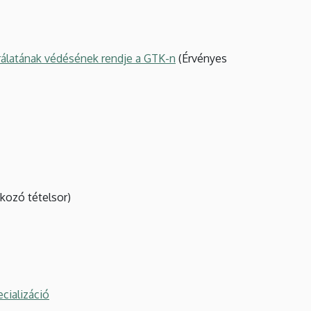
írálatának védésének rendje a GTK-n
(Érvényes
tkozó tételsor)
cializáció