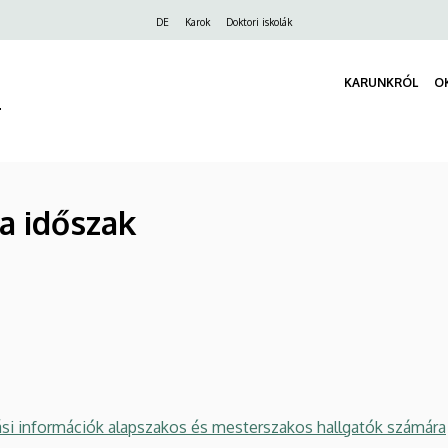
Felső
DE
Karok
Doktori iskolák
navigáció
KARUNKRÓL
O
r
ga időszak
i információk alapszakos és mesterszakos hallgatók számára