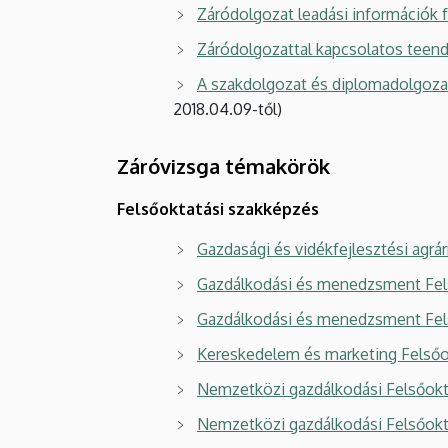
Záródolgozat leadási információk 
Záródolgozattal kapcsolatos teend
A szakdolgozat és diplomadolgozat
2018.04.09-től)
Záróvizsga témakörök
Felsőoktatási szakképzés
Gazdasági és vidékfejlesztési agr
Gazdálkodási és menedzsment Fel
Gazdálkodási és menedzsment Fel
Kereskedelem és marketing Felsőo
Nemzetközi gazdálkodási Felsőokta
Nemzetközi gazdálkodási Felsőokta