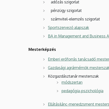
adózás szigorlat
pénzügy szigorlat
számvitel-elemzés szigorlat
Sportszervező alapszak
BA in Management and Business Ad
Mesterképzés
Emberi erőforrás tanácsadó meste
Gazdasági agrármérnök mestersza
Közgazdásztanár mesterszak
módszertan
pedagógia-pszichológia
Ellátásilánc-menedzsment mesters