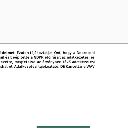
édelmét. Ezúton tájékoztatjuk Önt, hogy a Debreceni
it és beépítette a GDPR előírásait az adatkezelési és
kezelte, megfelelve az érvényben lévő adatkezelési
ashat el:
Adatkezelési tájékoztató.
DE Kancellária WAV