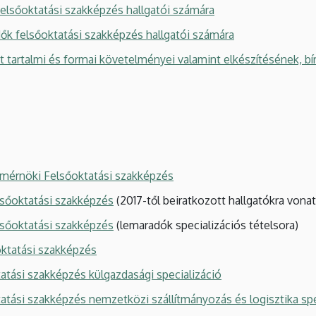
felsőoktatási szakképzés hallgatói számára
ők felsőoktatási szakképzés hallgatói számára
 tartalmi és formai követelményei valamint elkészítésének, b
ármérnöki Felsőoktatási szakképzés
sőoktatási szakképzés
(2017-től beiratkozott hallgatókra vona
sőoktatási szakképzés
(lemaradók specializációs tételsora)
ktatási szakképzés
tási szakképzés külgazdasági specializáció
tási szakképzés nemzetközi szállítmányozás és logisztika spe