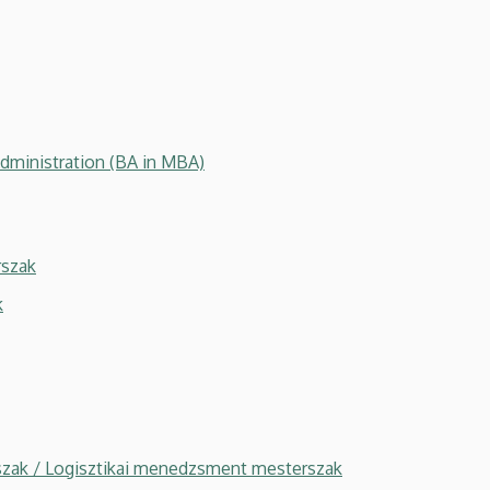
ministration (BA in MBA)
rszak
k
zak / Logisztikai menedzsment mesterszak