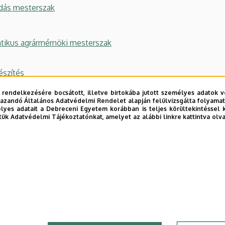
dás mesterszak
atikus agrármérnöki mesterszak
észítés
 rendelkezésére bocsátott, illetve birtokába jutott személyes adatok v
azandó Általános Adatvédelmi Rendelet alapján felülvizsgálta folyamata
yes adatait a Debreceni Egyetem korábban is teljes körültekintéssel 
tük Adatvédelmi Tájékoztatónkat, amelyet az alábbi linkre kattintva olv
Business
n (MBA)