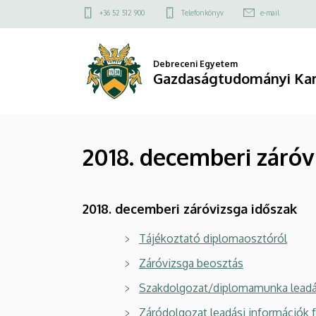
2018.
Ugrás
Felső
+36 52 512 900
Telefonkönyv
e-mail
a
kapcsolat
decemberi
tartalomra
menü
záróvizsga
Debreceni Egyetem
Gazdaságtudományi Ka
időszak
|
2018. decemberi záróv
Gazdaságtudományi
Kar
2018. decemberi záróvizsga időszak
Tájékoztató diplomaosztóról
Záróvizsga beosztás
Szakdolgozat/diplomamunka leadás
Záródolgozat leadási információk 