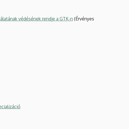
írálatának védésének rendje a GTK-n
(Érvényes
cializáció