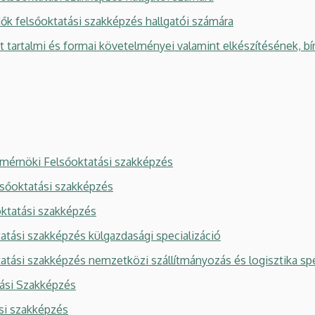
ők felsőoktatási szakképzés hallgatói számára
 tartalmi és formai követelményei valamint elkészítésének, b
ármérnöki Felsőoktatási szakképzés
sőoktatási szakképzés
ktatási szakképzés
tási szakképzés külgazdasági specializáció
tási szakképzés nemzetközi szállítmányozás és logisztika spe
tási Szakképzés
si szakképzés