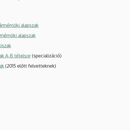
rármérnöki alapszak
rmérnöki alapszak
pszak
k A-B tételsor
(specializáció)
ak
(2015 előtt felvetteknek)