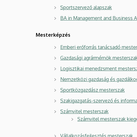
Sportszervező alapszak
BA in Management and Business Ad
Mesterképzés
Emberi erőforrás tanácsadó meste
Gazdasági agrármérnök mestersza
Logisztikai menedzsment mesters
Nemzetközi gazdaság és gazdálko
Sportközgazdász mesterszak
Szakigazgatás-szervező és inform
Számvitel mesterszak
Számvitel mesterszak kieg
Vállalkozásfejlesztés mesterszak