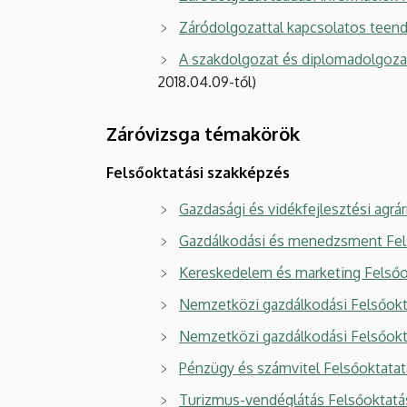
Záródolgozattal kapcsolatos teend
A szakdolgozat és diplomadolgozat
2018.04.09-től)
Záróvizsga témakörök
Felsőoktatási szakképzés
Gazdasági és vidékfejlesztési agr
Gazdálkodási és menedzsment Fel
Kereskedelem és marketing Felsőo
Nemzetközi gazdálkodási Felsőokta
Nemzetközi gazdálkodási Felsőokta
Pénzügy és számvitel Felsőoktata
Turizmus-vendéglátás Felsőoktatá