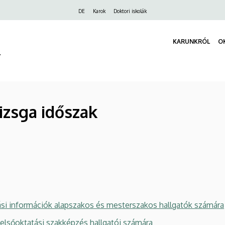
Felső
DE
Karok
Doktori iskolák
navigáció
KARUNKRÓL
O
r
izsga időszak
i információk alapszakos és mesterszakos hallgatók számára
felsőoktatási szakképzés hallgatói számára