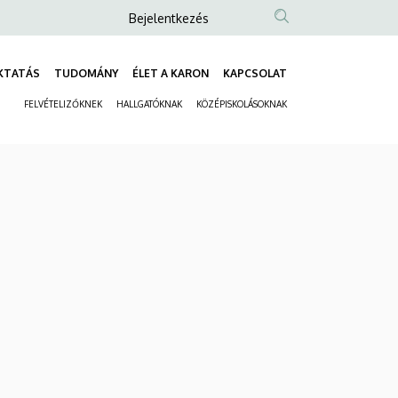
Anonim
Bejelentkezés
Felhasználói
fiók
KTATÁS
TUDOMÁNY
ÉLET A KARON
KAPCSOLAT
Fő
menüje
FELVÉTELIZŐKNEK
HALLGATÓKNAK
KÖZÉPISKOLÁSOKNAK
navigáció
Másodlagos
navigáció