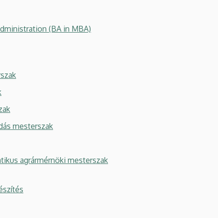
ministration (BA in MBA)
rszak
k
zak
dás mesterszak
atikus agrármérnöki mesterszak
észítés