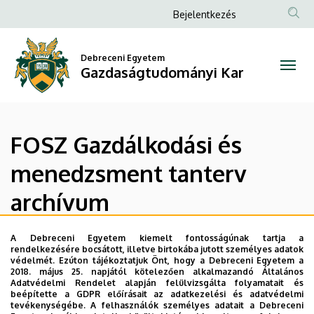
FOSZ
Ugrás
Anonim
Bejelentkezés
a
Felhasználói
Gazdálkodási
tartalomra
fiók
Debreceni Egyetem
és
Gazdaságtudományi Kar
menüje
menedzsment
tanterv
FOSZ Gazdálkodási és
archívum
menedzsment tanterv
|
archívum
Gazdaságtudományi
Kar
A Debreceni Egyetem kiemelt fontosságúnak tartja a
A szak képzési programja 2015-ben
rendelkezésére bocsátott, illetve birtokába jutott személyes adatok
védelmét. Ezúton tájékoztatjuk Önt, hogy a Debreceni Egyetem a
A szak képzési programja 2014-ben
2018. május 25. napjától kötelezően alkalmazandó Általános
Adatvédelmi Rendelet alapján felülvizsgálta folyamatait és
A szak képzési programja 2013-ban
beépítette a GDPR előírásait az adatkezelési és adatvédelmi
tevékenységébe. A felhasználók személyes adatait a Debreceni