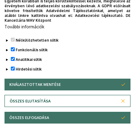
Egyetem korábban is teljes körültekintéssel kezelte, megfelelve az
érvényben lévő adatkezelési szabályozásoknak. A GDPR előírásait
Legutóbbi frissítés:
2022. 08. 01. 17:55
követve frissítettük Adatvédelmi Tájékoztatónkat, amelyet az
alábbi linkre kattintva olvashat el:
Adatkezelési tájékoztató.
DE
Kancellária WAV Központ
További információk
Nélkülözhetetlen sütik
Funkcionális sütik
Analitikai sütik
Hirdetési sütik
KIVÁLASZTOTTAK MENTÉSE
WITHDRAW CONSENT
Adatvédelem
Adatvédelem
ÖSSZES ELUTASÍTÁSA
Technikai információk
ÖSSZES ELFOGADÁSA
Copyright © 2026 Unideb