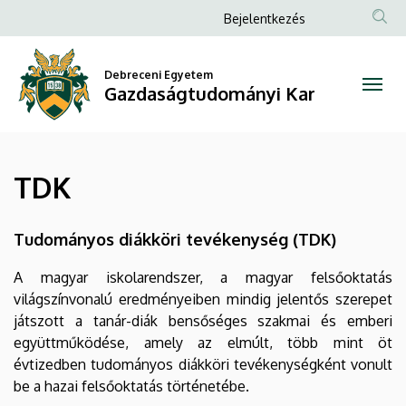
TDK
Ugrás
Anonim
Bejelentkezés
a
Felhasználói
|
tartalomra
fiók
Debreceni Egyetem
Gazdaságtudományi
Gazdaságtudományi Kar
menüje
Kar
TDK
Tudományos diákköri tevékenység (TDK)
A magyar iskolarendszer, a magyar felsőoktatás
világszínvonalú eredményeiben mindig jelentős szerepet
játszott a tanár-diák bensőséges szakmai és emberi
együttműködése, amely az elmúlt, több mint öt
évtizedben tudományos diákköri tevékenységként vonult
be a hazai felsőoktatás történetébe.