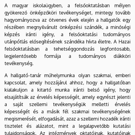
A magyar iskolaügyben, a felsőoktatásban mélyen
gyökerező önképzőköri tevékenységet, mintegy tovább
hagyományozva az ötvenes évek elején a hallgatók egy
részében megnyilvánult önképzési szándék, a minőségi
képzés iránti igény, a felsőoktatási tudományos
utánpótlás elősegítésének szándéka hívta életre. A Hazai
felsőoktatásban a tehetséggondozás legfontosabb,
legjelentősebb formája a tudományos diákköri
tevékenység.
A hallgató-tanár műhelymunka olyan szakmai, emberi
kapcsolat, amely hozzájárul ahhoz, hogy a hallgatóban
kialakuljon a kitartó munka iránti belső igény, hogy
elsajátítsák az érvelés képességét, amely egyrészt jelenti
a saját szellemi tevékenységük melletti érvelés
képességét és a másik fél szakmai tevékenységének
megismerését, elfogadását, azaz a szellemi hozadék iránti
tisztelet és alázatot, mint a legalapvetőbb kutatási
tulajdonságok. Az intézmények oktatóinak, kutatóinak