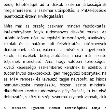
pedig lehetőséget ad a diákok szakmai jártasságának
megismerésére, a szakmai utánpótlás, a PhD-képzésre
jelentkezők érdemi kiválogatására.
Mára már az ország csaknem minden felsőoktatási
intézményében folyik tudományos diákköri munka. Az
utóbbi időben nőtt az egyházi intézmények, alapítványi
iskolák és a határon túli felsőoktatási intézmények
diákköreinek száma, valamint a művészeti egyetemek,
karok, tanszékek bekapcsolódása mára már szinte
teljesnek mondható. Arra, hogy valóban tehetséges,
kiváló képességű szakemberek kerülnek ki ezekből a
tudományos diákkörökből, igen meggyőző bizonyíték, ha
az MTA rendes- és levelező tagjai névsorát, az írásos
bemutatkozást megnézzük, hiszen szinte mindenki
diákkörben kezdte tudományos pályafutását, itt írta első
dolgozatát, s köztük szép számmal olyanok vannak, akik
ma is TDK témavezetők, s olyanok is, akik kiemelkedő
diáktudományos tevékenységet segítő tanári munkájukért
A Debreceni Egyetem kiemelt fontosságúnak tartja a