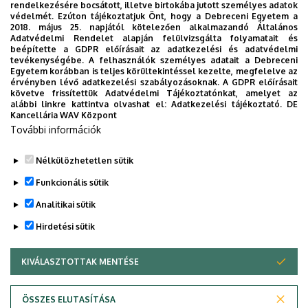
rendelkezésére bocsátott, illetve birtokába jutott személyes adatok
Mestertanár Aranyérem elismerésben részesültek.
védelmét. Ezúton tájékoztatjuk Önt, hogy a Debreceni Egyetem a
2018. május 25. napjától kötelezően alkalmazandó Általános
A tudományos diákkörökben tevékenykedő tehetségekkel
Adatvédelmi Rendelet alapján felülvizsgálta folyamatait és
beépítette a GDPR előírásait az adatkezelési és adatvédelmi
való foglalkozás az Oktatási és Kulturális Minisztérium
tevékenységébe. A felhasználók személyes adatait a Debreceni
számára is kiemelten fontos feladat. Ezenkívül a
Egyetem korábban is teljes körültekintéssel kezelte, megfelelve az
érvényben lévő adatkezelési szabályozásoknak. A GDPR előírásait
tudományos diákköri munkát egyre szélesedő támogatói
követve frissítettük Adatvédelmi Tájékoztatónkat, amelyet az
kör segíti: különböző szakalapítványok, minisztériumok,
alábbi linkre kattintva olvashat el:
Adatkezelési tájékoztató.
DE
Kancellária WAV Központ
közéleti személyiségek, illetve cégek, vállalkozások.
További információk
Tovább a DE GTK Tudományos Diákkör oldalára
Nélkülözhetetlen sütik
Legutóbbi frissítés:
2023. 05. 09. 11:24
Funkcionális sütik
Analitikai sütik
Hirdetési sütik
KIVÁLASZTOTTAK MENTÉSE
WITHDRAW CONSENT
Adatvédelem
Adatvédelem
ÖSSZES ELUTASÍTÁSA