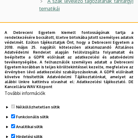
A szak levelező tagozatának tantárgyi
tematikái
2017
A szak nappali tagozatának tantárgyi
A Debreceni Egyetem kiemelt fontosságúnak tartja a
rendelkezésére bocsátott, illetve birtokába jutott személyes adatok
tematikái
védelmét. Ezúton tájékoztatjuk Önt, hogy a Debreceni Egyetem a
2018. május 25. napjától kötelezően alkalmazandó Általános
A szak levelező tagozatának tantárgyi
Adatvédelmi Rendelet alapján felülvizsgálta folyamatait és
beépítette a GDPR előírásait az adatkezelési és adatvédelmi
tematikái
tevékenységébe. A felhasználók személyes adatait a Debreceni
Egyetem korábban is teljes körültekintéssel kezelte, megfelelve az
érvényben lévő adatkezelési szabályozásoknak. A GDPR előírásait
Hasznos linkek a szakkal kapcsolatban
követve frissítettük Adatvédelmi Tájékoztatónkat, amelyet az
alábbi linkre kattintva olvashat el:
Adatkezelési tájékoztató.
DE
Kancellária WAV Központ
Könyvtár
További információk
E-learning
Nélkülözhetetlen sütik
Legutóbbi frissítés:
2026. 07. 20. 14:03
Funkcionális sütik
Analitikai sütik
Hirdetési sütik