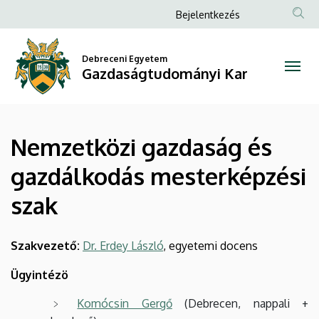
Nemzetközi
Ugrás
Anonim
Bejelentkezés
a
Felhasználói
gazdaság
tartalomra
fiók
Debreceni Egyetem
és
Gazdaságtudományi Kar
menüje
gazdálkodás
mesterképzési
Nemzetközi gazdaság és
szak
gazdálkodás mesterképzési
|
szak
Gazdaságtudományi
Kar
Szakvezető:
Dr. Erdey László
, egyetemi docens
Ügyintézö
Komócsin Gergő
(Debrecen, nappali +