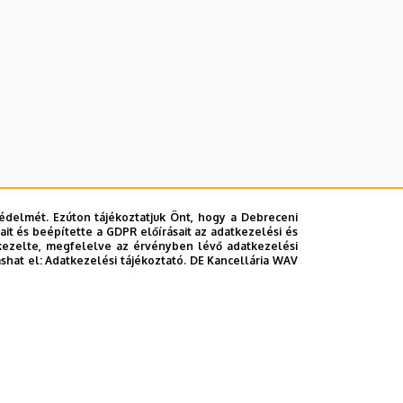
édelmét. Ezúton tájékoztatjuk Önt, hogy a Debreceni
it és beépítette a GDPR előírásait az adatkezelési és
kezelte, megfelelve az érvényben lévő adatkezelési
ashat el:
Adatkezelési tájékoztató.
DE Kancellária WAV