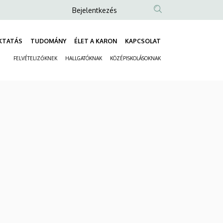
Anonim
Bejelentkezés
Felhasználói
fiók
KTATÁS
TUDOMÁNY
ÉLET A KARON
KAPCSOLAT
Fő
menüje
FELVÉTELIZŐKNEK
HALLGATÓKNAK
KÖZÉPISKOLÁSOKNAK
navigáció
Másodlagos
navigáció