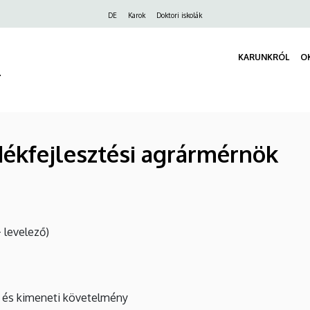
Felső
DE
Karok
Doktori iskolák
navigáció
KARUNKRÓL
O
r
dékfejlesztési agrármérnök
 levelező)
i és kimeneti követelmény