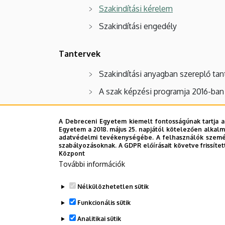
Szakindítási kérelem
Szakindítási engedély
Tantervek
Szakindítási anyagban szereplő tan
A szak képzési programja 2016-ba
Archívum
A Debreceni Egyetem kiemelt fontosságúnak tartja a
Egyetem a 2018. május 25. napjától kötelezően alkalm
Hasznos linkek a szakkal kapcsolatban
adatvédelmi tevékenységébe. A felhasználók személ
szabályozásoknak. A GDPR előírásait követve frissítet
Központ
Könyvtár
További információk
E-learning
Nélkülözhetetlen sütik
Legutóbbi frissítés:
2022. 09. 15. 10:52
Funkcionális sütik
Analitikai sütik