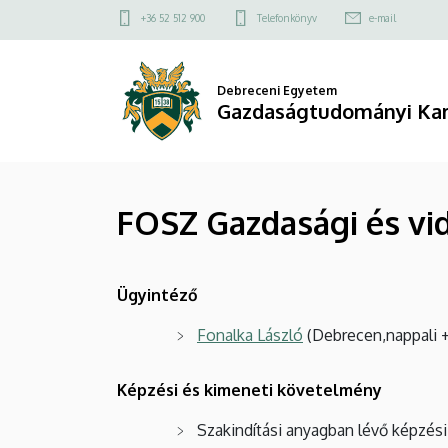
FOSZ
Ugrás
Felső
+36 52 512 900
Telefonkönyv
e-mail
a
kapcsolat
Gazdasági
tartalomra
menü
és
Debreceni Egyetem
Gazdaságtudományi Ka
vidékfejlesztési
agrármérnök
FOSZ Gazdasági és vi
|
Gazdaságtudományi
Ügyintéző
Kar
Fonalka László
(Debrecen,nappali +
Képzési és kimeneti követelmény
Szakindítási anyagban lévő képzés