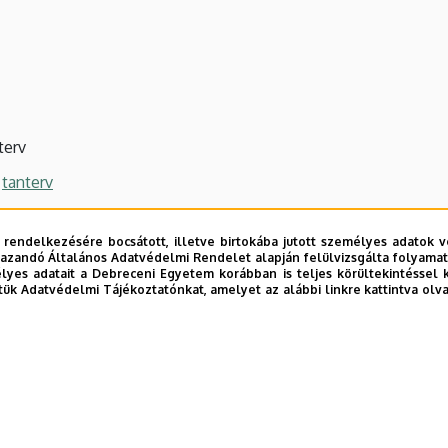
terv
n
tanterv
 rendelkezésére bocsátott, illetve birtokába jutott személyes adatok v
azandó Általános Adatvédelmi Rendelet alapján felülvizsgálta folyamata
yes adatait a Debreceni Egyetem korábban is teljes körültekintéssel 
tük Adatvédelmi Tájékoztatónkat, amelyet az alábbi linkre kattintva olv