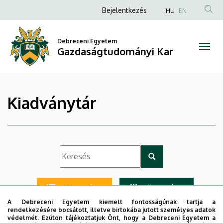
|
Ugrás
Anonim
Bejelentkezés
HU
EN
a
Felhasználói
Gazdaságtudományi
tartalomra
fiók
Debreceni Egyetem
Kar
Gazdaságtudományi Kar
menüje
Kiadványtár
Lista nézet
Ikon nézet
A Debreceni Egyetem kiemelt fontosságúnak tartja a
rendelkezésére bocsátott, illetve birtokába jutott személyes adatok
védelmét. Ezúton tájékoztatjuk Önt, hogy a Debreceni Egyetem a