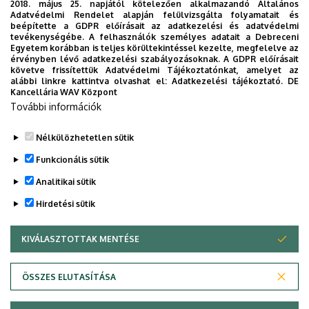
2018. május 25. napjától kötelezően alkalmazandó Általános
Adatvédelmi Rendelet alapján felülvizsgálta folyamatait és
beépítette a GDPR előírásait az adatkezelési és adatvédelmi
Kiadványtár
tevékenységébe. A felhasználók személyes adatait a Debreceni
Egyetem korábban is teljes körültekintéssel kezelte, megfelelve az
érvényben lévő adatkezelési szabályozásoknak. A GDPR előírásait
követve frissítettük Adatvédelmi Tájékoztatónkat, amelyet az
alábbi linkre kattintva olvashat el:
Adatkezelési tájékoztató.
DE
Kancellária WAV Központ
További információk
Kari kiadványok
Nélkülözhetetlen sütik
Funkcionális sütik
Analitikai sütik
Hirdetési sütik
KIVÁLASZTOTTAK MENTÉSE
WITHDRAW CONSENT
Adatvédelem
Adatvédelem
ÖSSZES ELUTASÍTÁSA
Technikai információk