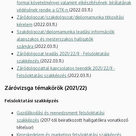
formai követelményei valamint elkészítésének, bírálatának
védésének rendje a GTK-n
(2022.03.11.)
Záródolgozat/szakdolgozat/diplomamunka titkosítási
kérelem
(2022.03.11.)
Szakdolgozat/diplomamunka leadási információk
alapszakos és mesterszakos hallgatók
számára
(2022.03.11.)
Záródolgozat leadás 2021/22/II - Felsőoktatási
szakképzés
(2022.03.11.)
Záródolgozattal kapcsolatos teendők 2021/22/II -
Felsőoktatási szakképzés
(2022.03.11.)
Záróvizsga témakörök (2021/22)
Felsőoktatási szakképzés
Gazdálkodási és menedzsment felsőoktatási
szakképzés
(2017-től beiratkozott hallgatókra vonatkozó
tételsor)
Kereskedelem és marketing felsőoktatási szakképzés