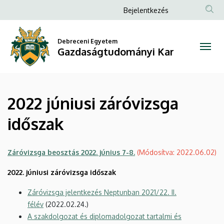
2022
Ugrás
Anonim
Bejelentkezés
a
Felhasználói
júniusi
tartalomra
fiók
Debreceni Egyetem
záróvizsga
Gazdaságtudományi Kar
menüje
időszak
|
2022 júniusi záróvizsga
Gazdaságtudományi
időszak
Kar
Záróvizsga beosztás 2022. június 7-8.
(Módosítva: 2022.06.02)
2022. júniusi záróvizsga időszak
Záróvizsga jelentkezés Neptunban 2021/22. II.
félév
(2022.02.24.)
A szakdolgozat és diplomadolgozat tartalmi és