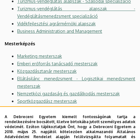
Turizmus-vendéglátás alapszak - Szállodai specializáció
Turizmus-vendéglátás alapszak -
Vendéglátásmenedzsment specializáció
Vidékfejlesztési agrármérnöki alapszak
Business Administration and Management
Mesterképzés
Marketing mesterszak
Emberi erőforrás tanácsadó mesterszak
Közgazdásztanár mesterszak
Ellátásilánc menedzsment - Logisztikai menedzsment
mesterszak
Nemzetközi gazdaság és gazdálkodás mesterszak
Sportközgazdász mesterszak
Számvitel mesterszak
Vállalkozásfejlesztés mesterszak
A Debreceni Egyetem kiemelt fontosságúnak tartja a
rendelkezésére bocsátott, illetve birtokába jutott személyes adatok
Vezetés és szervezés mesterszak - Controlling és
védelmét. Ezúton tájékoztatjuk Önt, hogy a Debreceni Egyetem a
teljesítménymenedzsment specializáció
2018. május 25. napjától kötelezően alkalmazandó Általános
Adatvédelmi Rendelet alapján felülvizsgálta folyamatait és
Vezetés és szervezés mesterszak - Emberi erőforrás