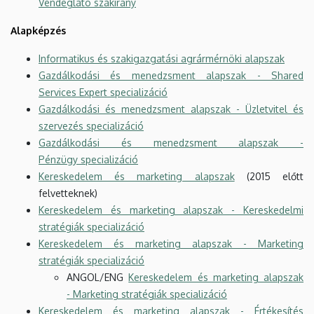
Vendéglátó szakirány
Alapképzés
Informatikus és szakigazgatási agrármérnöki alapszak
Gazdálkodási és menedzsment alapszak - Shared
Services Expert specializáció
Gazdálkodási és menedzsment alapszak - Üzletvitel és
szervezés specializáció
Gazdálkodási és menedzsment alapszak -
Pénzügy specializáció
Kereskedelem és marketing alapszak
(2015 előtt
felvetteknek)
Kereskedelem és marketing alapszak - Kereskedelmi
stratégiák specializáció
Kereskedelem és marketing alapszak - Marketing
stratégiák specializáció
ANGOL/ENG
Kereskedelem és marketing alapszak
- Marketing stratégiák specializáció
Kereskedelem és marketing alapszak - Értékesítés