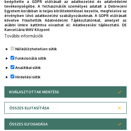
beépítette a GDPR előírásait az adatkezelési és adatvédelmi
menedzsment és szervezetfejlesztés specializáció
tevékenységébe. A felhasználók személyes adatait a Debreceni
Egyetem korábban is teljes körültekintéssel kezelte, megfelelve az
Vidékfejlesztési agrármérnöki mesterszak
érvényben lévő adatkezelési szabályozásoknak. A GDPR előírásait
MA in International Economy and Business
követve frissítettük Adatvédelmi Tájékoztatónkat, amelyet az
alábbi linkre kattintva olvashat el:
Adatkezelési tájékoztató.
DE
Master of Business Administration (MBA)
Kancellária WAV Központ
Rural Development Engineering
További információk
Nélkülözhetetlen sütik
Legutóbbi frissítés:
2022. 10. 12. 13:56
Funkcionális sütik
Analitikai sütik
Hirdetési sütik
KIVÁLASZTOTTAK MENTÉSE
WITHDRAW CONSENT
Adatvédelem
Adatvédelem
ÖSSZES ELUTASÍTÁSA
Technikai információk
ÖSSZES ELFOGADÁSA