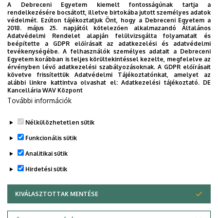
A Debreceni Egyetem kiemelt fontosságúnak tartja a
rendelkezésére bocsátott, illetve birtokába jutott személyes adatok
Hagyományos képzés
védelmét. Ezúton tájékoztatjuk Önt, hogy a Debreceni Egyetem a
2018. május 25. napjától kötelezően alkalmazandó Általános
Informatikus agrármérnöki egyetemi szak
Adatvédelmi Rendelet alapján felülvizsgálta folyamatait és
beépítette a GDPR előírásait az adatkezelési és adatvédelmi
Gazdasági agrármérnöki egyetemi szak
tevékenységébe. A felhasználók személyes adatait a Debreceni
Egyetem korábban is teljes körültekintéssel kezelte, megfelelve az
érvényben lévő adatkezelési szabályozásoknak. A GDPR előírásait
Közgazdász-gazdálkodási hagyományos szak
követve frissítettük Adatvédelmi Tájékoztatónkat, amelyet az
nappali
alábbi linkre kattintva olvashat el:
Adatkezelési tájékoztató.
DE
Kancellária WAV Központ
Közgazdász-gazdálkodási hagyományos szak
További információk
levelező
Nélkülözhetetlen sütik
Legutóbbi frissítés:
2022. 08. 01. 17:55
Funkcionális sütik
Analitikai sütik
Hirdetési sütik
KIVÁLASZTOTTAK MENTÉSE
WITHDRAW CONSENT
Adatvédelem