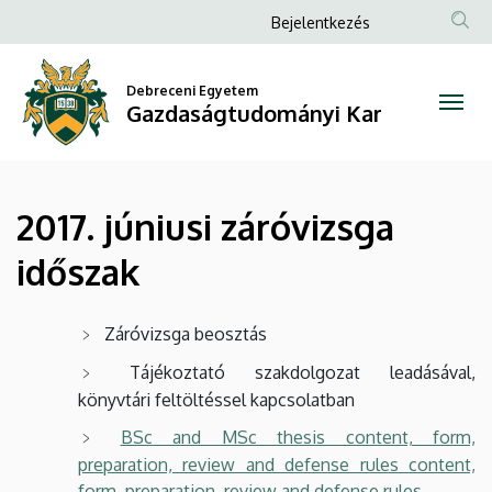
2017.
Ugrás
Anonim
Bejelentkezés
a
Felhasználói
júniusi
tartalomra
fiók
Debreceni Egyetem
záróvizsga
Gazdaságtudományi Kar
menüje
időszak
|
2017. júniusi záróvizsga
Gazdaságtudományi
időszak
Kar
Záróvizsga beosztás
Tájékoztató szakdolgozat leadásával,
könyvtári feltöltéssel kapcsolatban
BSc and MSc thesis content, form,
preparation, review and defense rules content,
form, preparation, review and defense rules