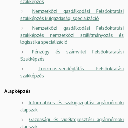
szakképzés
Nemzetközi gazdálkodási Felsőoktatási
szakképzés külgazdasági specializáció
Nemzetközi gazdálkodási Felsőoktatási
szakképzés nemzetközi szállítmányozás és
logisztika specializáció
Pénzügy és számvitel Felsőoktatatási
Szakképzés
Turizmus-vendéglátás Felsőoktatási
szakképzés
Alapképzés
Informatikus és szakigazgatási agrármérnöki
alapszak
Gazdasági és vidékfejlesztési agrármérnöki
alapszak