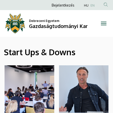
|
Ugrás
Anonim
Bejelentkezés
HU
EN
a
Felhasználói
Gazdaságtudományi
tartalomra
fiók
Debreceni Egyetem
Kar
Gazdaságtudományi Kar
menüje
Start Ups & Downs