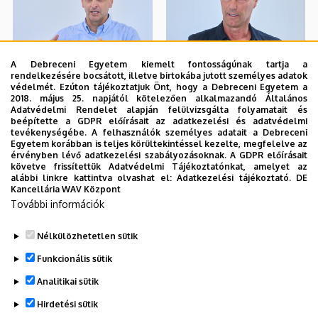
A Debreceni Egyetem kiemelt fontosságúnak tartja a
rendelkezésére bocsátott, illetve birtokába jutott személyes adatok
védelmét. Ezúton tájékoztatjuk Önt, hogy a Debreceni Egyetem a
2018. május 25. napjától kötelezően alkalmazandó Általános
Adatvédelmi Rendelet alapján felülvizsgálta folyamatait és
beépítette a GDPR előírásait az adatkezelési és adatvédelmi
tevékenységébe. A felhasználók személyes adatait a Debreceni
Egyetem korábban is teljes körültekintéssel kezelte, megfelelve az
érvényben lévő adatkezelési szabályozásoknak. A GDPR előírásait
követve frissítettük Adatvédelmi Tájékoztatónkat, amelyet az
alábbi linkre kattintva olvashat el:
Adatkezelési tájékoztató.
DE
Kancellária WAV Központ
További információk
Nélkülözhetetlen sütik
Funkcionális sütik
Analitikai sütik
Hirdetési sütik