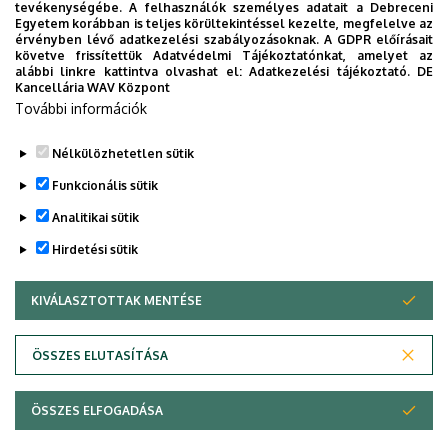
tevékenységébe. A felhasználók személyes adatait a Debreceni
Egyetem korábban is teljes körültekintéssel kezelte, megfelelve az
érvényben lévő adatkezelési szabályozásoknak. A GDPR előírásait
követve frissítettük Adatvédelmi Tájékoztatónkat, amelyet az
alábbi linkre kattintva olvashat el:
Adatkezelési tájékoztató.
DE
Kancellária WAV Központ
További információk
Nélkülözhetetlen sütik
Funkcionális sütik
Analitikai sütik
Hirdetési sütik
KIVÁLASZTOTTAK MENTÉSE
WITHDRAW CONSENT
Adatvédelem
Adatvédelem
ÖSSZES ELUTASÍTÁSA
Technikai információk
ÖSSZES ELFOGADÁSA
Copyright © 2026 Unideb