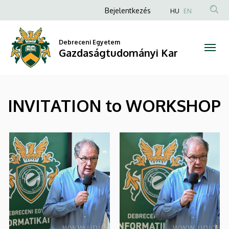
|
Ugrás
Anonim
Bejelentkezés
HU
EN
a
Felhasználói
Gazdaságtudományi
tartalomra
fiók
Debreceni Egyetem
Kar
Gazdaságtudományi Kar
menüje
INVITATION to WORKSHOP