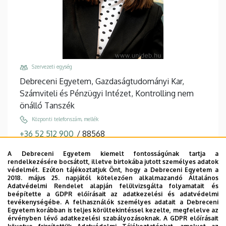
Szervezeti egység
Debreceni Egyetem, Gazdaságtudományi Kar,
Számviteli és Pénzügyi Intézet, Kontrolling nem
önálló Tanszék
Központi telefonszám, mellék
+36 52 512 900
/
88568
Email
A Debreceni Egyetem kiemelt fontosságúnak tartja a
kiss.anita@econ.unideb.hu
rendelkezésére bocsátott, illetve birtokába jutott személyes adatok
védelmét. Ezúton tájékoztatjuk Önt, hogy a Debreceni Egyetem a
Cím
2018. május 25. napjától kötelezően alkalmazandó Általános
Adatvédelmi Rendelet alapján felülvizsgálta folyamatait és
4032 Debrecen, Böszörményi út 138.
beépítette a GDPR előírásait az adatkezelési és adatvédelmi
tevékenységébe. A felhasználók személyes adatait a Debreceni
Épület, emelet, ajtó
Egyetem korábban is teljes körültekintéssel kezelte, megfelelve az
GTK Mag-Ház
, 1. emelet, 107
érvényben lévő adatkezelési szabályozásoknak. A GDPR előírásait